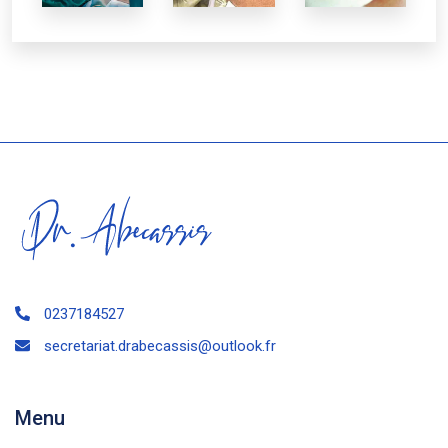
0237184527
secretariat.drabecassis@outlook.fr
Menu